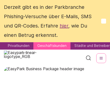
Derzeit gibt es in der Parkbranche
Derzeit gibt es in der Parkbranche
Phishing-Versuche über E-Mails, SMS
Phishing-Versuche über E-Mails, SMS
und QR-Codes. Erfahre
und QR-Codes. Erfahre
hier
hier
, wie Du
, wie Du
einen Betrug erkennst.
einen Betrug erkennst.
Privatkunden
Privatkunden
Geschäftskunden
Geschäftskunden
Städte und Betreiber
Städte und Betreiber