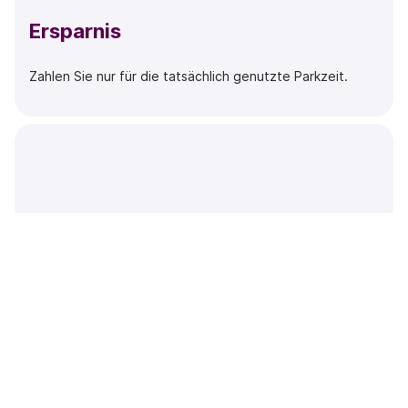
Ersparnis
Zahlen Sie nur für die tatsächlich genutzte Parkzeit.
Transparenz
Mitarbeiter:innen werden benachrichtigt, wenn sie
wegfahren und die Parkzeit endet.