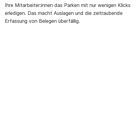
Ihre Mitarbeiter:innen das Parken mit nur wenigen Klicks
erledigen. Das macht Auslagen und die zeitraubende
Erfassung von Belegen überfällig.
So funktioniert es
Übernehmen Sie die
Kontrolle über das
Parkkostenmanagemen