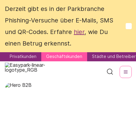
Derzeit gibt es in der Parkbranche
Derzeit gibt es in der Parkbranche
Phishing-Versuche über E-Mails, SMS
Phishing-Versuche über E-Mails, SMS
und QR-Codes. Erfahre
und QR-Codes. Erfahre
hier
hier
, wie Du
, wie Du
einen Betrug erkennst.
einen Betrug erkennst.
Privatkunden
Privatkunden
Geschäftskunden
Geschäftskunden
Städte und Betreiber
Städte und Betreiber