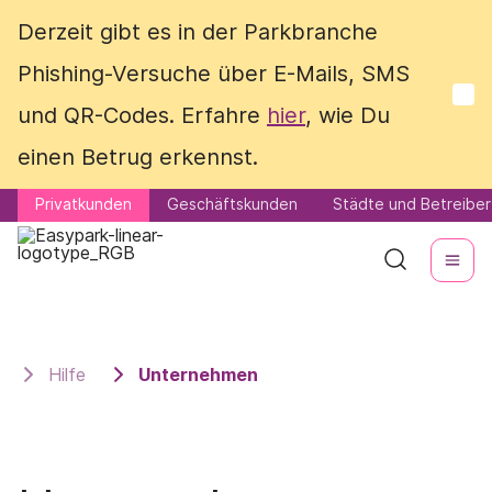
Derzeit gibt es in der Parkbranche
Derzeit gibt es in der Parkbranche
Phishing-Versuche über E-Mails, SMS
Phishing-Versuche über E-Mails, SMS
und QR-Codes. Erfahre
und QR-Codes. Erfahre
hier
hier
, wie Du
, wie Du
einen Betrug erkennst.
einen Betrug erkennst.
Privatkunden
Privatkunden
Geschäftskunden
Geschäftskunden
Städte und Betreiber
Städte und Betreiber
Hilfe
Unternehmen