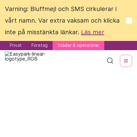
Varning: Bluffmejl och SMS cirkulerar i
Varning: Bluffmejl och SMS cirkulerar i
vårt namn. Var extra vaksam och klicka
vårt namn. Var extra vaksam och klicka
inte på misstänkta länkar.
inte på misstänkta länkar.
Läs mer
Läs mer
Privat
Privat
Företag
Företag
Städer & operatörer
Städer & operatörer