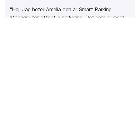
"Hej! Jag heter Amelia och är Smart Parking
Manager för offentlig parkering. Det som är mest
spännande med mitt jobb är att se hur
digitaliseringen kan förändra kundens upplevelse av
parkering under marken. Tack vare det får kunden
betydligt kortare väntetider och i det stora hela
ett enklare liv. Jag älskar också djur och har en tax
som lyser upp min och mina kollegors dagar."
Ciaran Dooijes
Smart Parking Manager
Nederländerna
"Hej! Jag har jobbat på EasyPark i 5 år med vårt