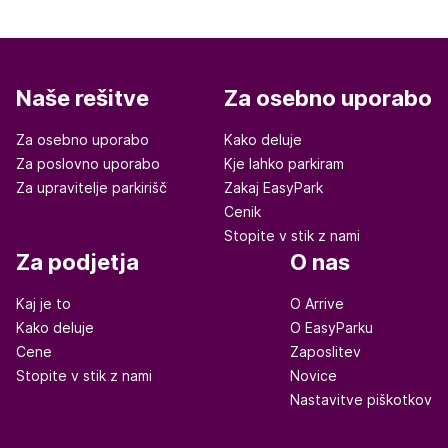
Naše rešitve
Za osebno uporabo
Za osebno uporabo
Kako deluje
Za poslovno uporabo
Kje lahko parkiram
Za upravitelje parkirišč
Zakaj EasyPark
Cenik
Stopite v stik z nami
Za podjetja
O nas
Kaj je to
O Arrive
Kako deluje
O EasyParku
Cene
Zaposlitev
Stopite v stik z nami
Novice
Nastavitve piškotkov