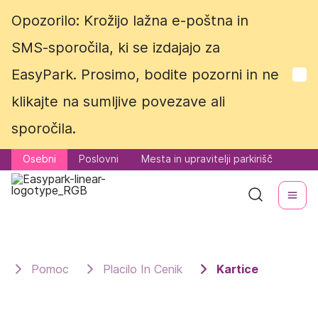
Opozorilo: Krožijo lažna e-poštna in
Opozorilo: Krožijo lažna e-poštna in
SMS-sporočila, ki se izdajajo za
SMS-sporočila, ki se izdajajo za
EasyPark. Prosimo, bodite pozorni in ne
EasyPark. Prosimo, bodite pozorni in ne
klikajte na sumljive povezave ali
klikajte na sumljive povezave ali
sporočila.
sporočila.
Osebni
Osebni
Poslovni
Poslovni
Mesta in upravitelji parkirišč
Mesta in upravitelji parkirišč
Pomoc
Placilo In Cenik
Kartice