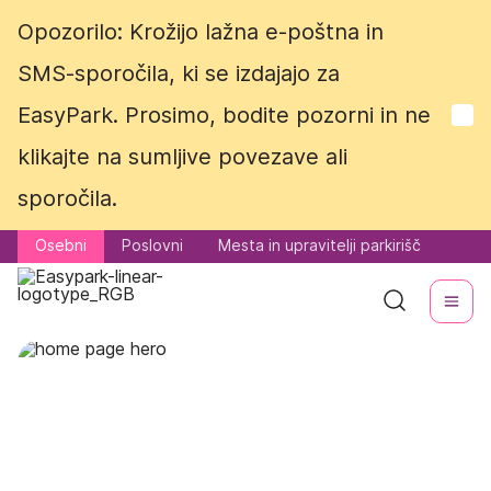
Opozorilo: Krožijo lažna e-poštna in
Opozorilo: Krožijo lažna e-poštna in
SMS-sporočila, ki se izdajajo za
SMS-sporočila, ki se izdajajo za
EasyPark. Prosimo, bodite pozorni in ne
EasyPark. Prosimo, bodite pozorni in ne
klikajte na sumljive povezave ali
klikajte na sumljive povezave ali
sporočila.
sporočila.
Osebni
Osebni
Poslovni
Poslovni
Mesta in upravitelji parkirišč
Mesta in upravitelji parkirišč