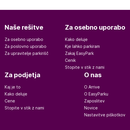
Naše rešitve
Za osebno uporabo
Za osebno uporabo
Kako deluje
Za poslovno uporabo
Kje lahko parkiram
Za upravitelje parkirišč
Zakaj EasyPark
Cenik
Stopite v stik z nami
Za podjetja
O nas
Kaj je to
O Arrive
Kako deluje
O EasyParku
Cene
Zaposlitev
Stopite v stik z nami
Novice
Nastavitve piškotkov