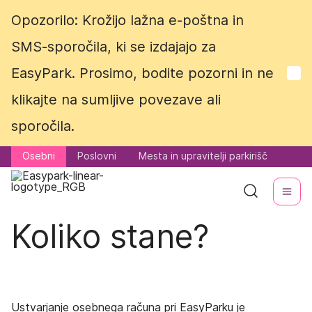
Opozorilo: Krožijo lažna e-poštna in
Opozorilo: Krožijo lažna e-poštna in
SMS-sporočila, ki se izdajajo za
SMS-sporočila, ki se izdajajo za
EasyPark. Prosimo, bodite pozorni in ne
EasyPark. Prosimo, bodite pozorni in ne
klikajte na sumljive povezave ali
klikajte na sumljive povezave ali
sporočila.
sporočila.
Osebni
Osebni
Poslovni
Poslovni
Mesta in upravitelji parkirišč
Mesta in upravitelji parkirišč
Koliko stane?
Ustvarjanje osebnega računa pri EasyParku je