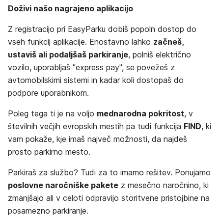
Doživi našo nagrajeno aplikacijo
Z registracijo pri EasyParku dobiš popoln dostop do
vseh funkcij aplikacije. Enostavno lahko
začneš,
ustaviš ali podaljšaš parkiranje
, polniš električno
vozilo, uporabljaš "express pay", se povežeš z
avtomobilskimi sistemi in kadar koli dostopaš do
podpore uporabnikom.
Poleg tega ti je na voljo
mednarodna pokritost
, v
številnih večjih evropskih mestih pa tudi funkcija
FIND
, ki
vam pokaže, kje imaš največ možnosti, da najdeš
prosto parkirno mesto.
Parkiraš za službo? Tudi za to imamo rešitev. Ponujamo
poslovne naročniške pakete
z mesečno naročnino, ki
zmanjšajo ali v celoti odpravijo storitvene pristojbine na
posamezno parkiranje.