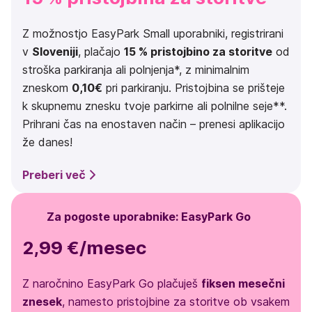
Z možnostjo EasyPark Small uporabniki, registrirani
v
Sloveniji
, plačajo
15 % pristojbino za storitve
od
stroška parkiranja ali polnjenja*, z minimalnim
zneskom
0,10€
pri parkiranju. Pristojbina se prišteje
k skupnemu znesku tvoje parkirne ali polnilne seje**.
Prihrani čas na enostaven način – prenesi aplikacijo
že danes!
Preberi več
Za pogoste uporabnike: EasyPark Go
2,99 €/mesec
Z naročnino EasyPark Go plačuješ
fiksen mesečni
znesek
, namesto pristojbine za storitve ob vsakem