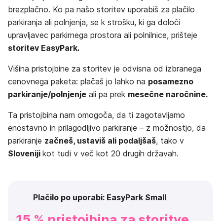
brezplačno. Ko pa našo storitev uporabiš za plačilo
parkiranja ali polnjenja, se k strošku, ki ga določi
upravljavec parkirnega prostora ali polnilnice, prišteje
storitev EasyPark.
Višina pristojbine za storitev je odvisna od izbranega
cenovnega paketa: plačaš jo lahko na
posamezno
parkiranje/polnjenje
ali pa prek
mesečne naročnine.
Ta pristojbina nam omogoča, da ti zagotavljamo
enostavno in prilagodljivo parkiranje – z možnostjo, da
parkiranje
začneš, ustaviš ali podaljšaš
, tako v
Sloveniji
kot tudi v več kot 20 drugih državah.
Plačilo po uporabi: EasyPark Small
15 % pristojbina za storitve