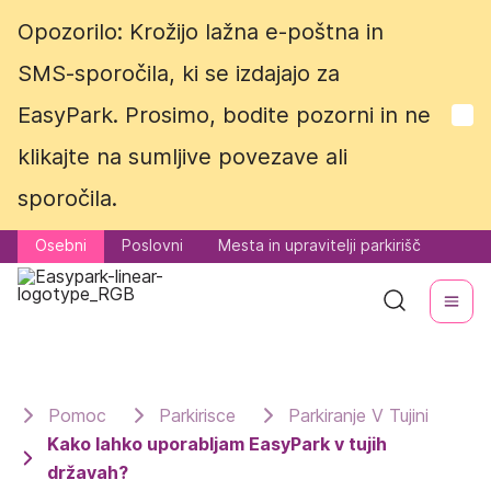
Opozorilo: Krožijo lažna e-poštna in
Opozorilo: Krožijo lažna e-poštna in
SMS-sporočila, ki se izdajajo za
SMS-sporočila, ki se izdajajo za
EasyPark. Prosimo, bodite pozorni in ne
EasyPark. Prosimo, bodite pozorni in ne
klikajte na sumljive povezave ali
klikajte na sumljive povezave ali
sporočila.
sporočila.
Osebni
Osebni
Poslovni
Poslovni
Mesta in upravitelji parkirišč
Mesta in upravitelji parkirišč
Pomoc
Parkirisce
Parkiranje V Tujini
Kako lahko uporabljam EasyPark v tujih
državah?