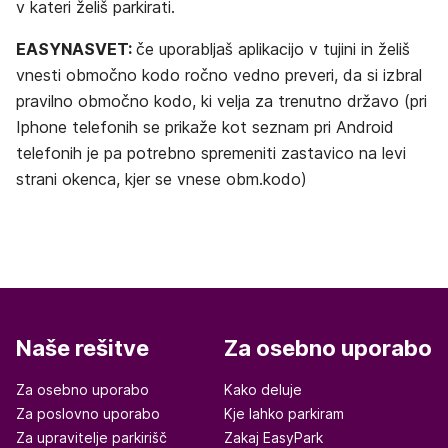
v kateri želiš parkirati.
EASYNASVET:
če uporabljaš aplikacijo v tujini in želiš
vnesti območno kodo ročno vedno preveri, da si izbral
pravilno območno kodo, ki velja za trenutno državo (pri
Iphone telefonih se prikaže kot seznam pri Android
telefonih je pa potrebno spremeniti zastavico na levi
strani okenca, kjer se vnese obm.kodo)
Naše rešitve
Za osebno uporabo
Za osebno uporabo
Kako deluje
Za poslovno uporabo
Kje lahko parkiram
Za upravitelje parkirišč
Zakaj EasyPark