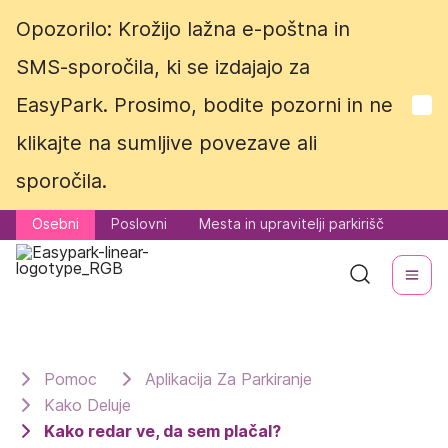
Opozorilo: Krožijo lažna e-poštna in
Opozorilo: Krožijo lažna e-poštna in
SMS-sporočila, ki se izdajajo za
SMS-sporočila, ki se izdajajo za
EasyPark. Prosimo, bodite pozorni in ne
EasyPark. Prosimo, bodite pozorni in ne
klikajte na sumljive povezave ali
klikajte na sumljive povezave ali
sporočila.
sporočila.
Osebni
Osebni
Poslovni
Poslovni
Mesta in upravitelji parkirišč
Mesta in upravitelji parkirišč
Pomoc
Aplikacija Za Parkiranje
Kako Deluje
Kako redar ve, da sem plačal?