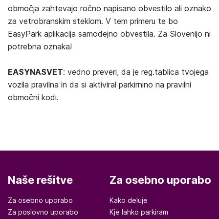
območja zahtevajo ročno napisano obvestilo ali oznako
za vetrobranskim steklom. V tem primeru te bo
EasyPark aplikacija samodejno obvestila. Za Slovenijo ni
potrebna oznaka!
EASYNASVET
: vedno preveri, da je reg.tablica tvojega
vozila pravilna in da si aktiviral parkirnino na pravilni
območni kodi.
Naše rešitve
Za osebno uporabo
Za osebno uporabo
Kako deluje
Za poslovno uporabo
Kje lahko parkiram