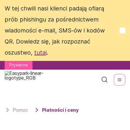
W tej chwili nasi klienci padają ofiarą
W tej chwili nasi klienci padają ofiarą
prób phishingu za pośrednictwem
prób phishingu za pośrednictwem
wiadomości e-mail, SMS-ów i kodów
wiadomości e-mail, SMS-ów i kodów
QR. Dowiedz się, jak rozpoznać
QR. Dowiedz się, jak rozpoznać
oszustwo,
oszustwo,
tutaj
tutaj
.
.
Prywatne
Prywatne
Pomoc
Płatności i ceny