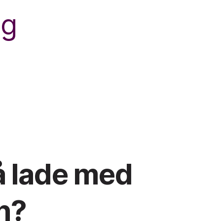
ng
å lade med
n?