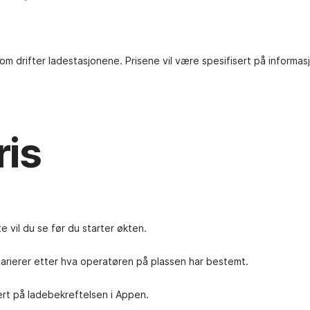
m drifter ladestasjonene. Prisene vil være spesifisert på informasj
ris
 vil du se før du starter økten.
varierer etter hva operatøren på plassen har bestemt.
sert på ladebekreftelsen i Appen.