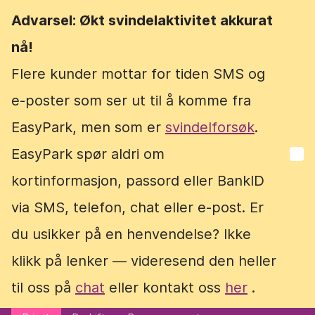
Advarsel: Økt svindelaktivitet akkurat
Advarsel: Økt svindelaktivitet akkurat
nå!
nå!
Flere kunder mottar for tiden SMS og
Flere kunder mottar for tiden SMS og
e-poster som ser ut til å komme fra
e-poster som ser ut til å komme fra
EasyPark, men som er
EasyPark, men som er
svindelforsøk
svindelforsøk
.
.
EasyPark spør aldri om
EasyPark spør aldri om
kortinformasjon, passord eller BankID
kortinformasjon, passord eller BankID
via SMS, telefon, chat eller e-post. Er
via SMS, telefon, chat eller e-post. Er
du usikker på en henvendelse? Ikke
du usikker på en henvendelse? Ikke
klikk på lenker — videresend den heller
klikk på lenker — videresend den heller
til oss på
til oss på
chat
chat
eller kontakt oss
eller kontakt oss
her
her
.
.