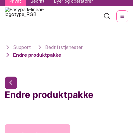
Privat
Privat
Bedrift
Bedrift
Byer og operatører
Byer og operatører
Support
Bedriftstjenester
Endre produktpakke
Endre produktpakke