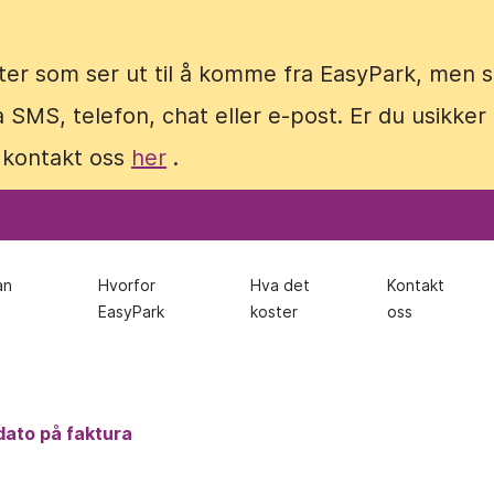
ter som ser ut til å komme fra EasyPark, men
ter som ser ut til å komme fra EasyPark, men
 SMS, telefon, chat eller e-post. Er du usikker
 SMS, telefon, chat eller e-post. Er du usikker
 kontakt oss
 kontakt oss
her
her
.
.
an
an
Hvorfor
Hvorfor
Hva det
Hva det
Kontakt
Kontakt
EasyPark
EasyPark
koster
koster
oss
oss
dato på faktura