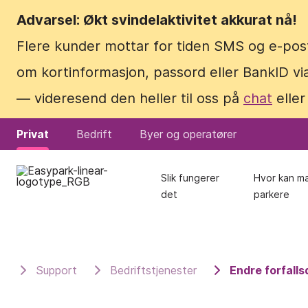
Advarsel: Økt svindelaktivitet akkurat nå!
Advarsel: Økt svindelaktivitet akkurat nå!
Flere kunder mottar for tiden SMS og e-pos
Flere kunder mottar for tiden SMS og e-pos
om kortinformasjon, passord eller BankID via
om kortinformasjon, passord eller BankID via
— videresend den heller til oss på
— videresend den heller til oss på
chat
chat
eller
eller
Privat
Privat
Bedrift
Bedrift
Byer og operatører
Byer og operatører
Slik fungerer
Slik fungerer
Hvor kan m
Hvor kan m
det
det
parkere
parkere
Support
Bedriftstjenester
Endre forfalls