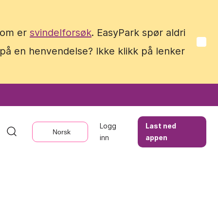
 som er
 som er
svindelforsøk
svindelforsøk
. EasyPark spør aldri
. EasyPark spør aldri
 på en henvendelse? Ikke klikk på lenker
 på en henvendelse? Ikke klikk på lenker
Logg
Logg
Last ned
Last ned
Norsk
Norsk
inn
inn
appen
appen