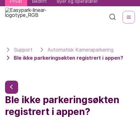
Privat
Privat
Bedrift
Bedrift
Byer og operatører
Byer og operatører
Support
Automatisk Kameraparkering
Ble ikke parkeringsøkten registrert i appen?
Ble ikke parkeringsøkten
registrert i appen?