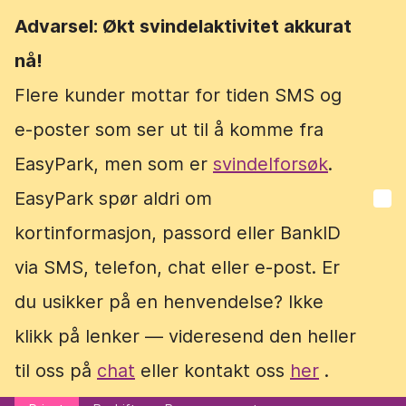
Advarsel: Økt svindelaktivitet akkurat
Advarsel: Økt svindelaktivitet akkurat
nå!
nå!
Flere kunder mottar for tiden SMS og
Flere kunder mottar for tiden SMS og
e-poster som ser ut til å komme fra
e-poster som ser ut til å komme fra
EasyPark, men som er
EasyPark, men som er
svindelforsøk
svindelforsøk
.
.
EasyPark spør aldri om
EasyPark spør aldri om
kortinformasjon, passord eller BankID
kortinformasjon, passord eller BankID
via SMS, telefon, chat eller e-post. Er
via SMS, telefon, chat eller e-post. Er
du usikker på en henvendelse? Ikke
du usikker på en henvendelse? Ikke
klikk på lenker — videresend den heller
klikk på lenker — videresend den heller
til oss på
til oss på
chat
chat
eller kontakt oss
eller kontakt oss
her
her
.
.