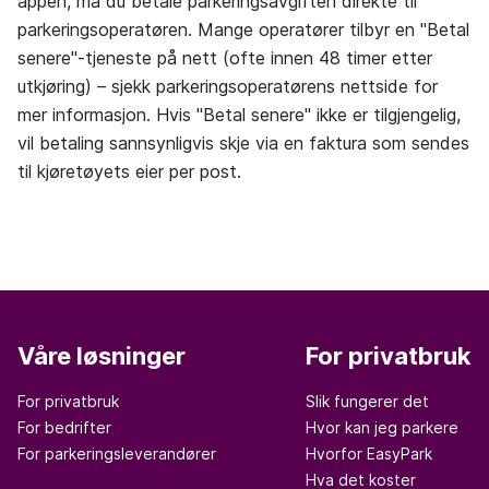
appen, må du betale parkeringsavgiften direkte til
parkeringsoperatøren. Mange operatører tilbyr en "Betal
senere"-tjeneste på nett (ofte innen 48 timer etter
utkjøring) – sjekk parkeringsoperatørens nettside for
mer informasjon. Hvis "Betal senere" ikke er tilgjengelig,
vil betaling sannsynligvis skje via en faktura som sendes
til kjøretøyets eier per post.
Våre løsninger
For privatbruk
For privatbruk
Slik fungerer det
For bedrifter
Hvor kan jeg parkere
For parkeringsleverandører
Hvorfor EasyPark
Hva det koster