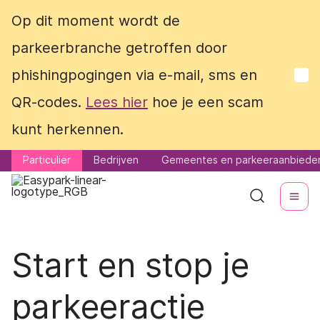
Op dit moment wordt de
Op dit moment wordt de
parkeerbranche getroffen door
parkeerbranche getroffen door
phishingpogingen via e-mail, sms en
phishingpogingen via e-mail, sms en
QR-codes.
QR-codes.
Lees hier
Lees hier
hoe je een scam
hoe je een scam
kunt herkennen.
kunt herkennen.
Particulier
Particulier
Bedrijven
Bedrijven
Gemeentes en parkeeraanbiede
Gemeentes en parkeeraanbiede
Start en stop je
parkeeractie