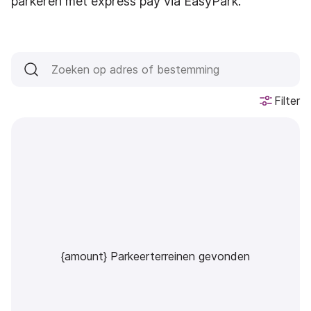
parkeren met express pay via EasyPark.
Filter
{amount} Parkeerterreinen gevonden