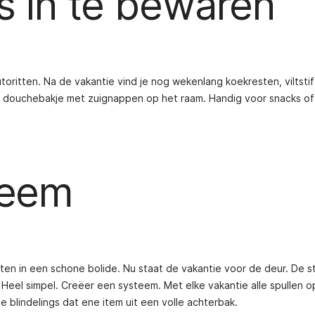
s in te bewaren
utoritten. Na de vakantie vind je nog wekenlang koekresten, viltsti
en douchebakje met zuignappen op het raam. Handig voor snacks o
teem
ten in een schone bolide. Nu staat de vakantie voor de deur. De s
k? Heel simpel. Creëer een systeem. Met elke vakantie alle spullen o
je blindelings dat ene item uit een volle achterbak.