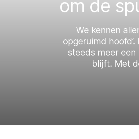
om de spu
We kennen alle
opgeruimd hoofd’. 
steeds meer een b
blijft. Met 