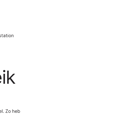
station
ik
el. Zo heb