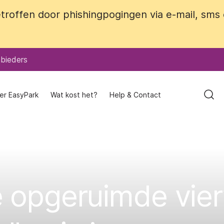
roffen door phishingpogingen via e-mail, sms
roffen door phishingpogingen via e-mail, sms
bieders
bieders
er EasyPark
er EasyPark
Wat kost het?
Wat kost het?
Help & Contact
Help & Contact
 opgeruimde vierw