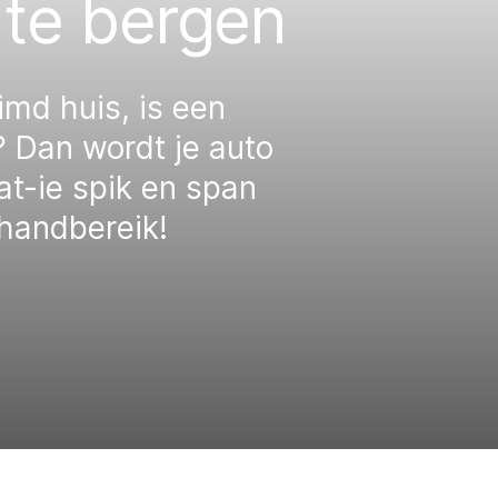
 te bergen
md huis, is een
? Dan wordt je auto
at-ie spik en span
n handbereik!