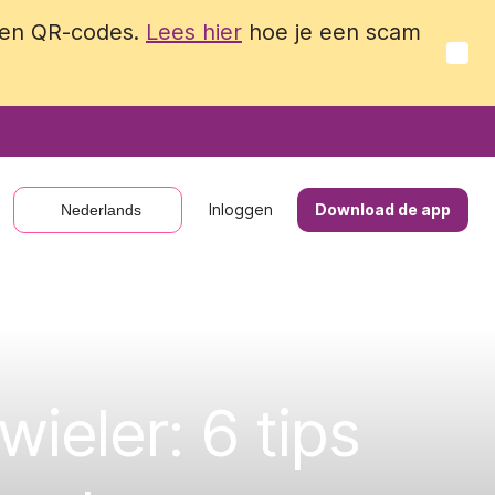
 en QR-codes.
 en QR-codes.
Lees hier
Lees hier
hoe je een scam
hoe je een scam
Inloggen
Inloggen
Download de app
Download de app
Nederlands
Nederlands
ieler: 6 tips