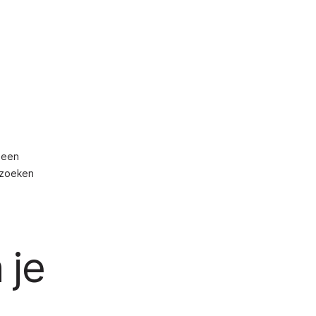
 een
e zoeken
 je