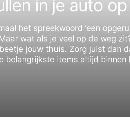
llen in je auto op
maal het spreekwoord ‘een opgerui
Maar wat als je veel op de weg zit
eetje jouw thuis. Zorg juist dan d
de belangrijkste items altijd binne