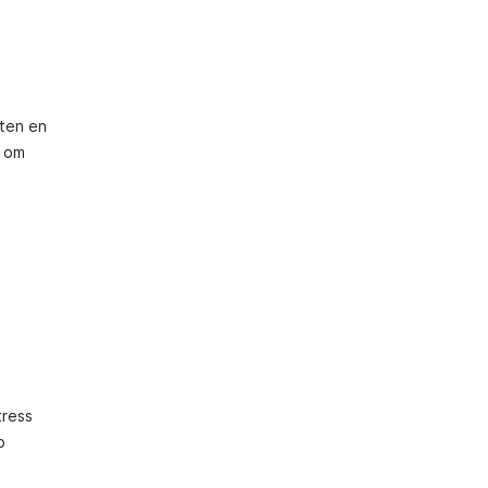
ften en
f om
tress
p