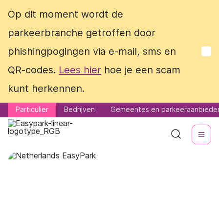
Op dit moment wordt de
Op dit moment wordt de
parkeerbranche getroffen door
parkeerbranche getroffen door
phishingpogingen via e-mail, sms en
phishingpogingen via e-mail, sms en
QR-codes.
QR-codes.
Lees hier
Lees hier
hoe je een scam
hoe je een scam
kunt herkennen.
kunt herkennen.
Particulier
Particulier
Bedrijven
Bedrijven
Gemeentes en parkeeraanbiede
Gemeentes en parkeeraanbiede