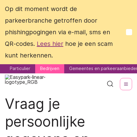
Op dit moment wordt de
Op dit moment wordt de
parkeerbranche getroffen door
parkeerbranche getroffen door
phishingpogingen via e-mail, sms en
phishingpogingen via e-mail, sms en
QR-codes.
QR-codes.
Lees hier
Lees hier
hoe je een scam
hoe je een scam
kunt herkennen.
kunt herkennen.
Particulier
Particulier
Bedrijven
Bedrijven
Gemeentes en parkeeraanbiede
Gemeentes en parkeeraanbiede
Vraag je
persoonlijke