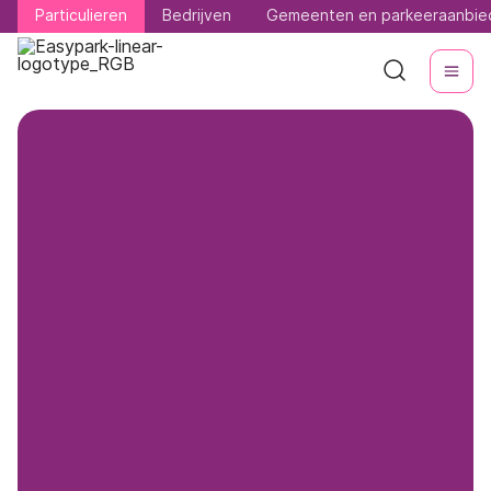
Particulieren
Particulieren
Bedrijven
Bedrijven
Gemeenten en parkeeraanbie
Gemeenten en parkeeraanbie