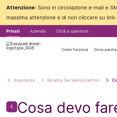
Attenzione
Attenzione
: Sono in circolazione e-mail e SM
: Sono in circolazione e-mail e SM
massima attenzione e di non cliccare su link
massima attenzione e di non cliccare su link
Privati
Privati
Aziende
Aziende
Città e operatori
Città e operatori
Come funziona
Come funziona
Dove parche
Dove parche
Assistenza
Ricarica Dei Veicoli Elettrici
Co
Cosa devo fare