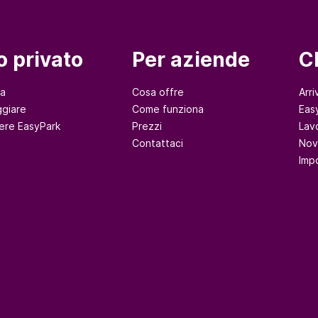
o privato
Per aziende
C
na
Cosa offre
Arri
giare
Come funziona
Eas
ere EasyPark
Prezzi
Lav
Contattaci
Nov
Imp