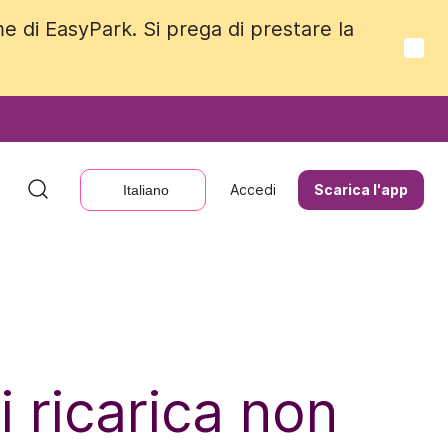
me di EasyPark. Si prega di prestare la
me di EasyPark. Si prega di prestare la
Accedi
Accedi
Scarica l'app
Scarica l'app
Italiano
Italiano
i ricarica non