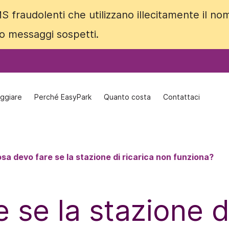
S fraudolenti che utilizzano illecitamente il no
S fraudolenti che utilizzano illecitamente il no
 o messaggi sospetti.
 o messaggi sospetti.
ggiare
ggiare
Perché EasyPark
Perché EasyPark
Quanto costa
Quanto costa
Contattaci
Contattaci
sa devo fare se la stazione di ricarica non funziona?
 se la stazione d