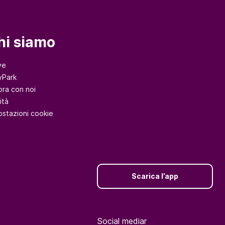
hi siamo
ve
yPark
ora con noi
ità
ostazioni cookie
Scarica l’app
Social mediar