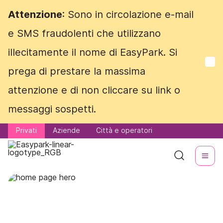
Attenzione
Attenzione
: Sono in circolazione e-mail
: Sono in circolazione e-mail
e SMS fraudolenti che utilizzano
e SMS fraudolenti che utilizzano
illecitamente il nome di EasyPark. Si
illecitamente il nome di EasyPark. Si
prega di prestare la massima
prega di prestare la massima
attenzione e di non cliccare su link o
attenzione e di non cliccare su link o
messaggi sospetti.
messaggi sospetti.
Privati
Privati
Aziende
Aziende
Città e operatori
Città e operatori