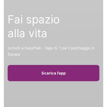
Fai spazio
alla vita
Iscriviti a EasyPark - l’app N. 1 per il parcheggio in
Europa
Scarica l’app