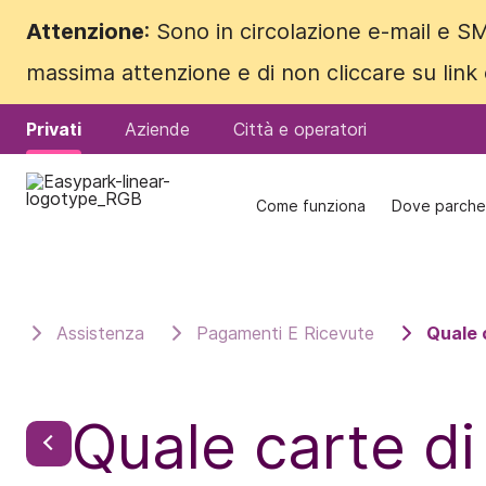
Attenzione
Attenzione
: Sono in circolazione e-mail e SM
: Sono in circolazione e-mail e SM
massima attenzione e di non cliccare su link
massima attenzione e di non cliccare su link
Privati
Privati
Aziende
Aziende
Città e operatori
Città e operatori
Come funziona
Come funziona
Dove parche
Dove parche
Assistenza
Pagamenti E Ricevute
Quale 
Quale carte di