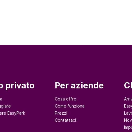
o privato
Per aziende
C
na
Cosa offre
Arri
giare
Come funziona
Eas
ere EasyPark
Prezzi
Lav
Contattaci
Nov
Imp