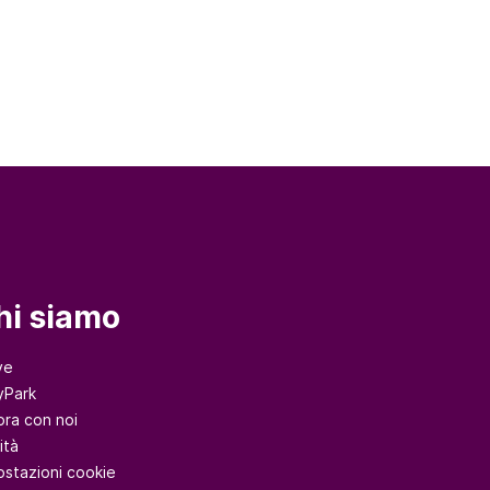
hi siamo
ve
yPark
ora con noi
ità
ostazioni cookie