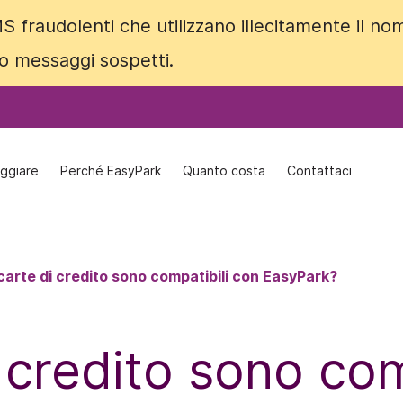
S fraudolenti che utilizzano illecitamente il no
S fraudolenti che utilizzano illecitamente il no
 o messaggi sospetti.
 o messaggi sospetti.
ggiare
ggiare
Perché EasyPark
Perché EasyPark
Quanto costa
Quanto costa
Contattaci
Contattaci
carte di credito sono compatibili con EasyPark?
 credito sono com