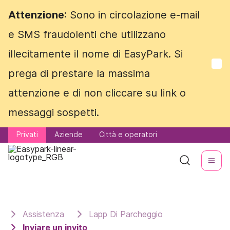
Attenzione
Attenzione
: Sono in circolazione e-mail
: Sono in circolazione e-mail
e SMS fraudolenti che utilizzano
e SMS fraudolenti che utilizzano
illecitamente il nome di EasyPark. Si
illecitamente il nome di EasyPark. Si
prega di prestare la massima
prega di prestare la massima
attenzione e di non cliccare su link o
attenzione e di non cliccare su link o
messaggi sospetti.
messaggi sospetti.
Privati
Privati
Aziende
Aziende
Città e operatori
Città e operatori
Assistenza
Lapp Di Parcheggio
Inviare un invito