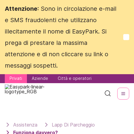
Attenzione
Attenzione
: Sono in circolazione e-mail
: Sono in circolazione e-mail
e SMS fraudolenti che utilizzano
e SMS fraudolenti che utilizzano
illecitamente il nome di EasyPark. Si
illecitamente il nome di EasyPark. Si
prega di prestare la massima
prega di prestare la massima
attenzione e di non cliccare su link o
attenzione e di non cliccare su link o
messaggi sospetti.
messaggi sospetti.
Privati
Privati
Aziende
Aziende
Città e operatori
Città e operatori
Assistenza
Lapp Di Parcheggio
Funziona davvero?