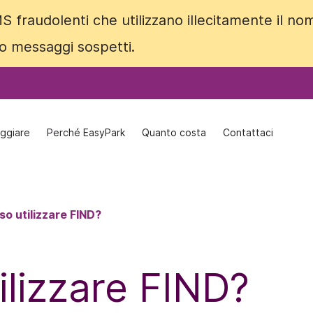
S fraudolenti che utilizzano illecitamente il no
S fraudolenti che utilizzano illecitamente il no
 o messaggi sospetti.
 o messaggi sospetti.
ggiare
ggiare
Perché EasyPark
Perché EasyPark
Quanto costa
Quanto costa
Contattaci
Contattaci
o utilizzare FIND?
ilizzare FIND?