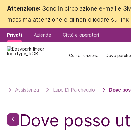
Attenzione
Attenzione
: Sono in circolazione e-mail e SM
: Sono in circolazione e-mail e SM
massima attenzione e di non cliccare su link
massima attenzione e di non cliccare su link
Privati
Privati
Aziende
Aziende
Città e operatori
Città e operatori
Come funziona
Come funziona
Dove parche
Dove parche
Assistenza
Lapp Di Parcheggio
Dove poss
Dove posso ut