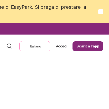
me di EasyPark. Si prega di prestare la
me di EasyPark. Si prega di prestare la
Accedi
Accedi
Scarica l'app
Scarica l'app
Italiano
Italiano