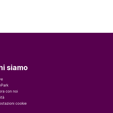
hi siamo
ve
yPark
ora con noi
ità
ostazioni cookie