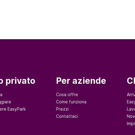
o privato
Per aziende
C
na
Cosa offre
Arri
giare
Come funziona
Eas
ere EasyPark
Prezzi
Lav
Contattaci
Nov
Imp