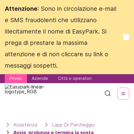
Attenzione
Attenzione
: Sono in circolazione e-mail
: Sono in circolazione e-mail
e SMS fraudolenti che utilizzano
e SMS fraudolenti che utilizzano
illecitamente il nome di EasyPark. Si
illecitamente il nome di EasyPark. Si
prega di prestare la massima
prega di prestare la massima
attenzione e di non cliccare su link o
attenzione e di non cliccare su link o
messaggi sospetti.
messaggi sospetti.
Privati
Privati
Aziende
Aziende
Città e operatori
Città e operatori
Assistenza
Lapp Di Parcheggio
Avvia, prolunga e termina la sosta