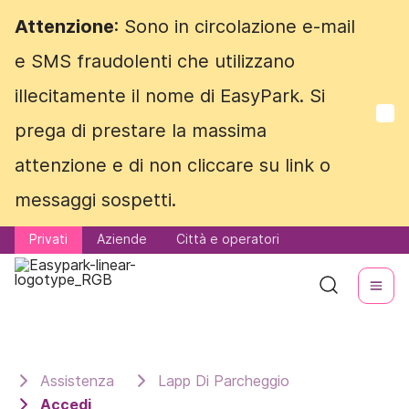
Attenzione
Attenzione
: Sono in circolazione e-mail
: Sono in circolazione e-mail
e SMS fraudolenti che utilizzano
e SMS fraudolenti che utilizzano
illecitamente il nome di EasyPark. Si
illecitamente il nome di EasyPark. Si
prega di prestare la massima
prega di prestare la massima
attenzione e di non cliccare su link o
attenzione e di non cliccare su link o
messaggi sospetti.
messaggi sospetti.
Privati
Privati
Aziende
Aziende
Città e operatori
Città e operatori
Assistenza
Lapp Di Parcheggio
Accedi