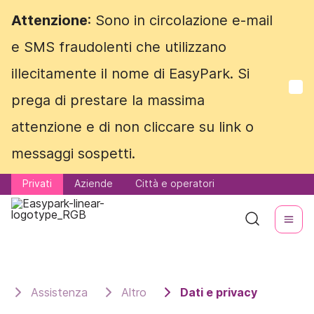
Attenzione
Attenzione
: Sono in circolazione e-mail
: Sono in circolazione e-mail
e SMS fraudolenti che utilizzano
e SMS fraudolenti che utilizzano
illecitamente il nome di EasyPark. Si
illecitamente il nome di EasyPark. Si
prega di prestare la massima
prega di prestare la massima
attenzione e di non cliccare su link o
attenzione e di non cliccare su link o
messaggi sospetti.
messaggi sospetti.
Privati
Privati
Aziende
Aziende
Città e operatori
Città e operatori
Assistenza
Altro
Dati e privacy