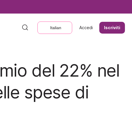
Accedi
Accedi
Iscriviti
Iscriviti
Italian
Italian
rmio del 22% nel
lle spese di