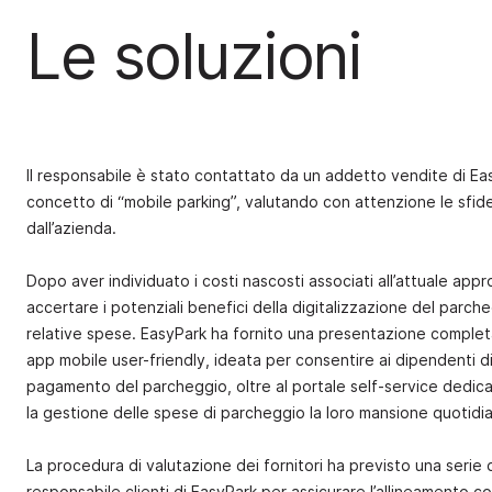
Le soluzioni
Il responsabile è stato contattato da un addetto vendite di Easy
concetto di “mobile parking”, valutando con attenzione le sfid
dall’azienda.
Dopo aver individuato i costi nascosti associati all’attuale appr
accertare i potenziali benefici della digitalizzazione del parch
relative spese. EasyPark ha fornito una presentazione completa
app mobile user-friendly, ideata per consentire ai dipendenti di 
pagamento del parcheggio, oltre al portale self-service dedica
la gestione delle spese di parcheggio la loro mansione quotidi
La procedura di valutazione dei fornitori ha previsto una serie 
responsabile clienti di EasyPark per assicurare l’allineamento co