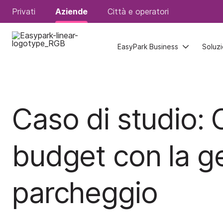
Privati
Privati
Aziende
Aziende
Città e operatori
Città e operatori
EasyPark Business
EasyPark Business
Soluzi
Soluzi
Caso di studio:
budget con la ge
parcheggio