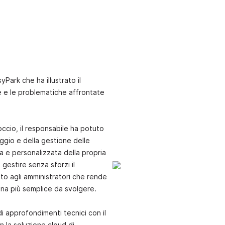
Park che ha illustrato il
e e le problematiche affrontate
occio, il responsabile ha potuto
eggio e della gestione delle
 e personalizzata della propria
gestire senza sforzi il
to agli amministratori che rende
ana più semplice da svolgere.
di approfondimenti tecnici con il
n la soluzione cloud di