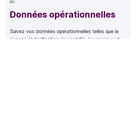
Données opérationnelles
Suivez vos données opérationnelles telles que le
zonage, la tarification, le contrôle, les revenus et
bien plus, à la lumière de votre inventaire et de
l'occupation.
Conseil
Nous aidons les villes à interpréter les données de