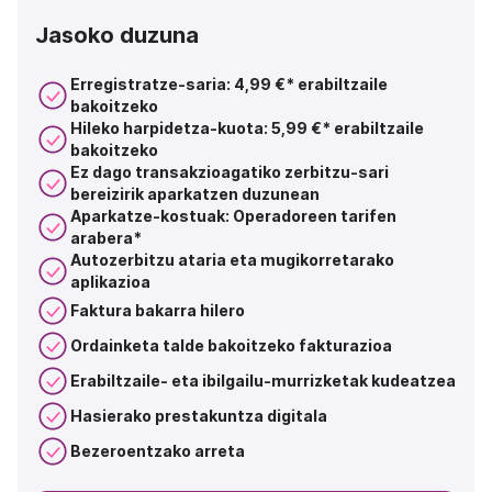
Jasoko duzuna
Erregistratze-saria: 4,99 €* erabiltzaile
bakoitzeko
Hileko harpidetza-kuota: 5,99 €* erabiltzaile
bakoitzeko
Ez dago transakzioagatiko zerbitzu-sari
bereizirik aparkatzen duzunean
Aparkatze-kostuak: Operadoreen tarifen
arabera*
Autozerbitzu ataria eta mugikorretarako
aplikazioa
Faktura bakarra hilero
Ordainketa talde bakoitzeko fakturazioa
Erabiltzaile- eta ibilgailu-murrizketak kudeatzea
Hasierako prestakuntza digitala
Bezeroentzako arreta