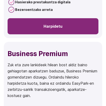
Hasierako prestakuntza digitala
Bezeroentzako arreta
Harpidetu
Business Premium
Zuk eta zure lankideek hilean bost aldiz baino
gehiagotan aparkatzen baduzue, Business Premium
gomendatzen dizuegu. Ordaindu hileroko
harpidetza kuota, baina ez ordaindu EasyPark-en
zerbitzu-saririk transakzioengatik, aparkatze-
kostuez gain.