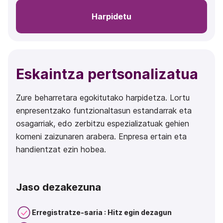
Harpidetu
Eskaintza pertsonalizatua
Zure beharretara egokitutako harpidetza. Lortu
enpresentzako funtzionaltasun estandarrak eta
osagarriak, edo zerbitzu espezializatuak gehien
komeni zaizunaren arabera. Enpresa ertain eta
handientzat ezin hobea.
Jaso dezakezuna
Erregistratze-saria : Hitz egin dezagun