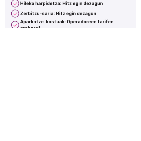
Hileko harpidetza: Hitz egin dezagun
Zerbitzu-saria: Hitz egin dezagun
Aparkatze-kostuak: Operadoreen tarifen
arabera*
Autozerbitzu ataria eta mugikorretarako
aplikazioa
Faktura bakarra hilero
Ordainketa talde bakoitzeko fakturazioa
Erabiltzaile- eta ibilgailu-murrizketak kudeatzea
Hasierako prestakuntza digitala
Kontu handietarako laguntza berezia
Pakete konbinatuak
Zerbitzu espezializatuak
Funtzionaltasun osagarriak