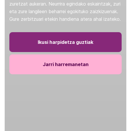
zuretzat aukeran. Neurrira egindako eskaintzak, zuri
eta zure langileen beharrei egokituko zaizkizuenak.
Gure zerbitzuari etekin handiena atera ahal izateko.
Ikusi harpidetza guztiak
Jarri harremanetan