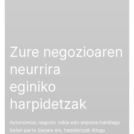
Zure negozioaren
neurrira
eginiko
harpidetzak
Autonomoa, negozio txikia edo enpresa handiago
baten parte bazara ere, harpidetzak ditugu