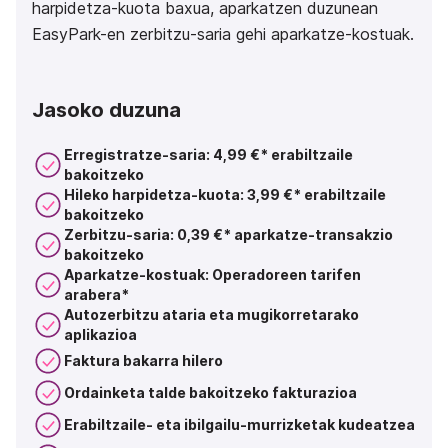
harpidetza-kuota baxua, aparkatzen duzunean
EasyPark-en zerbitzu-saria gehi aparkatze-kostuak.
Jasoko duzuna
Erregistratze-saria: 4,99 €* erabiltzaile
bakoitzeko
Hileko harpidetza-kuota: 3,99 €* erabiltzaile
bakoitzeko
Zerbitzu-saria: 0,39 €* aparkatze-transakzio
bakoitzeko
Aparkatze-kostuak: Operadoreen tarifen
arabera*
Autozerbitzu ataria eta mugikorretarako
aplikazioa
Faktura bakarra hilero
Ordainketa talde bakoitzeko fakturazioa
Erabiltzaile- eta ibilgailu-murrizketak kudeatzea