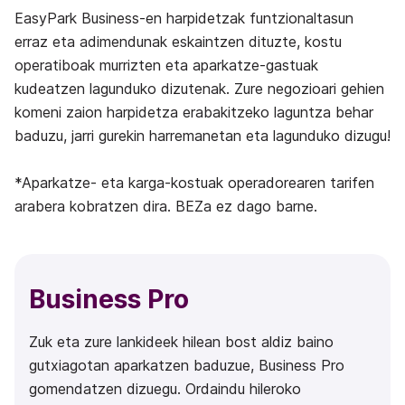
EasyPark Business-en harpidetzak funtzionaltasun
erraz eta adimendunak eskaintzen dituzte, kostu
operatiboak murrizten eta aparkatze-gastuak
kudeatzen lagunduko dizutenak. Zure negozioari gehien
komeni zaion harpidetza erabakitzeko laguntza behar
baduzu, jarri gurekin harremanetan eta lagunduko dizugu!
*Aparkatze- eta karga-kostuak operadorearen tarifen
arabera kobratzen dira. BEZa ez dago barne.
Business Pro
Zuk eta zure lankideek hilean bost aldiz baino
gutxiagotan aparkatzen baduzue, Business Pro
gomendatzen dizuegu. Ordaindu hileroko