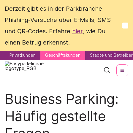
Derzeit gibt es in der Parkbranche
Derzeit gibt es in der Parkbranche
Phishing-Versuche über E-Mails, SMS
Phishing-Versuche über E-Mails, SMS
und QR-Codes. Erfahre
und QR-Codes. Erfahre
hier
hier
, wie Du
, wie Du
einen Betrug erkennst.
einen Betrug erkennst.
Privatkunden
Privatkunden
Geschäftskunden
Geschäftskunden
Städte und Betreiber
Städte und Betreiber
Business Parking:
Häufig gestellte