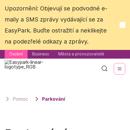
Upozornění: Objevují se podvodné e-
Upozornění: Objevují se podvodné e-
maily a SMS zprávy vydávající se za
maily a SMS zprávy vydávající se za
EasyPark. Buďte ostražití a neklikejte
EasyPark. Buďte ostražití a neklikejte
na podezřelé odkazy a zprávy.
na podezřelé odkazy a zprávy.
Osobní
Osobní
Business
Business
Města a provozovatelé
Města a provozovatelé
Pomoc
Parkování