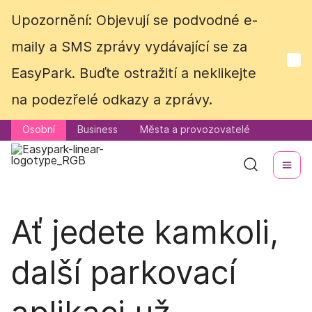
Upozornění: Objevují se podvodné e-
Upozornění: Objevují se podvodné e-
maily a SMS zprávy vydávající se za
maily a SMS zprávy vydávající se za
EasyPark. Buďte ostražití a neklikejte
EasyPark. Buďte ostražití a neklikejte
na podezřelé odkazy a zprávy.
na podezřelé odkazy a zprávy.
Osobní
Osobní
Business
Business
Města a provozovatelé
Města a provozovatelé
Ať jedete kamkoli,
další parkovací