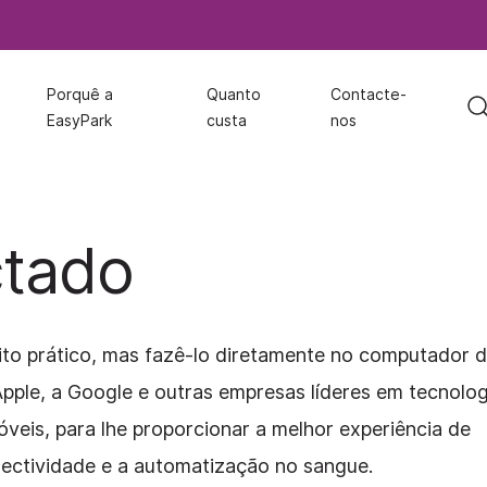
Porquê a
Porquê a
Quanto
Quanto
Contacte-
Contacte-
EasyPark
EasyPark
custa
custa
nos
nos
ctado
ito prático, mas fazê-lo diretamente no computador 
pple, a Google e outras empresas líderes em tecnolog
veis, para lhe proporcionar a melhor experiência de
ectividade e a automatização no sangue.