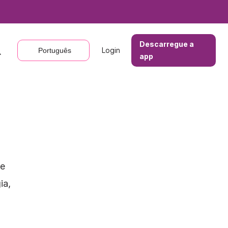
Descarregue a
Descarregue a
Login
Login
Português
Português
app
app
de
ia,