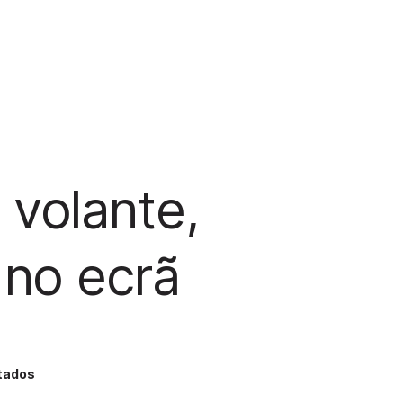
volante,
 no ecrã
tados