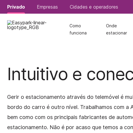
Privado
Privado
Empresas
Empresas
Cidades e operadores
Cidades e operadores
Como
Como
Onde
Onde
funciona
funciona
estacionar
estacionar
Intuitivo e cone
Gerir o estacionamento através do telemóvel é mu
bordo do carro é outro nível. Trabalhamos com a A
bem como com os principais fabricantes de automó
estacionamento. Não é por acaso que temos a con