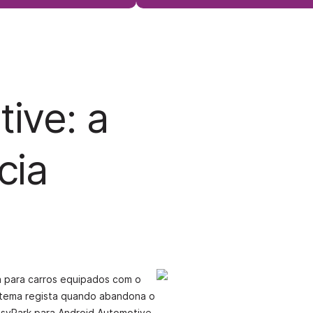
ive: a
cia
a para carros equipados com o
istema regista quando abandona o
syPark para Android Automotive,