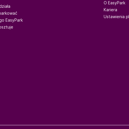
O EasyPark
działa
Kariera
parkować
Ustawienia p
go EasyPark
kosztuje