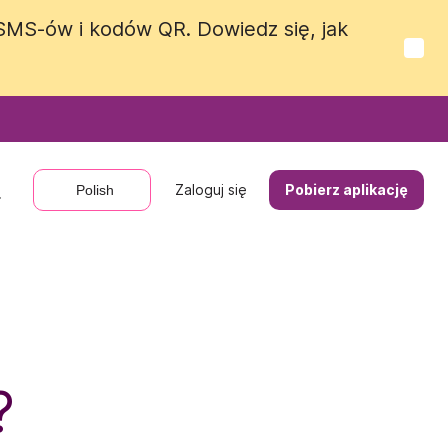
 SMS-ów i kodów QR. Dowiedz się, jak
 SMS-ów i kodów QR. Dowiedz się, jak
Zaloguj się
Zaloguj się
Pobierz aplikację
Pobierz aplikację
Polish
Polish
?