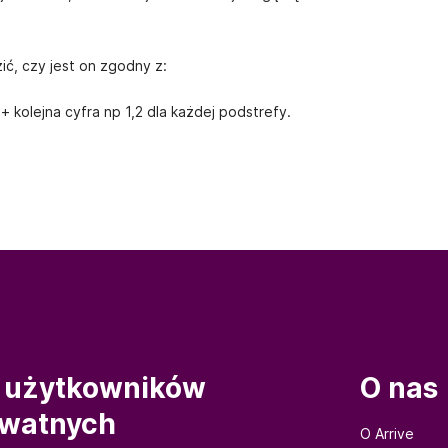
ć, czy jest on zgodny z:
 kolejna cyfra np 1,2 dla każdej podstrefy.
 użytkowników
O nas
ywatnych
O Arrive