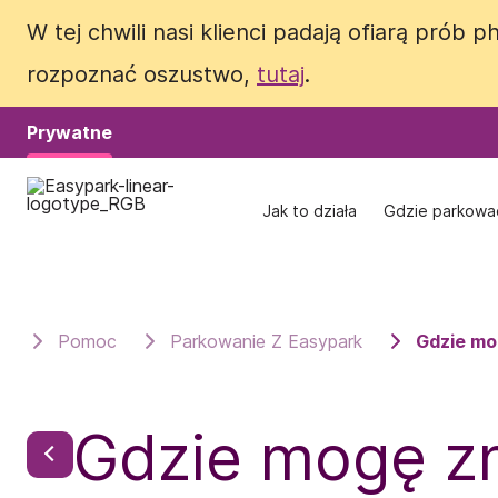
W tej chwili nasi klienci padają ofiarą pró
W tej chwili nasi klienci padają ofiarą pró
rozpoznać oszustwo,
rozpoznać oszustwo,
tutaj
tutaj
.
.
Prywatne
Prywatne
Jak to działa
Jak to działa
Gdzie parkowa
Gdzie parkowa
Pomoc
Parkowanie Z Easypark
Gdzie mo
Gdzie mogę zn