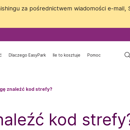
b phishingu za pośrednictwem wiadomości e-mail,
b phishingu za pośrednictwem wiadomości e-mail,
ć
ć
Dlaczego EasyPark
Dlaczego EasyPark
Ile to kosztuje
Ile to kosztuje
Pomoc
Pomoc
gę znaleźć kod strefy?
aleźć kod strefy