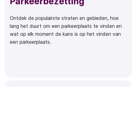
Parkeerbezetting
Ontdek de populairste straten en gebieden, hoe
lang het duurt om een parkeerplaats te vinden en
wat op elk moment de kans is op het vinden van
een parkeerplaats.
Operationele data
Track je zones, prijzen, handhaving, inkomsten en
andere operationele data in het licht van je