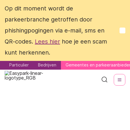
Op dit moment wordt de
Op dit moment wordt de
parkeerbranche getroffen door
parkeerbranche getroffen door
phishingpogingen via e-mail, sms en
phishingpogingen via e-mail, sms en
QR-codes.
QR-codes.
Lees hier
Lees hier
hoe je een scam
hoe je een scam
kunt herkennen.
kunt herkennen.
Particulier
Particulier
Bedrijven
Bedrijven
Gemeentes en parkeeraanbiede
Gemeentes en parkeeraanbiede