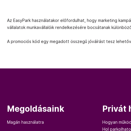
Az EasyPark használatakor előfordulhat, hogy marketing kam
vállalatok munkavállalóik rendelkezésére bocsátanak különbö
A promociós kód egy megadott összegű jóváírást tesz lehetővé
Megoldásaink
Privát
Magán használatra
Hogyan működ
Hol parkolhat