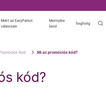
Miért az EasyParkot
Miért az EasyParkot
Mennyibe
Mennyibe
Segítség
Segítség
válasszam
válasszam
kerül
kerül
Promocios Kod
Mi az promóciós kód?
ós kód?