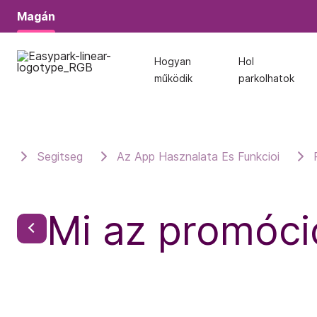
Magán
Magán
Hogyan
Hogyan
Hol
Hol
működik
működik
parkolhatok
parkolhatok
Segitseg
Az App Hasznalata Es Funkcioi
Mi az promóci