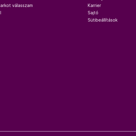
Parkot válasszam
Karrier
l
Sajtó
Sütibeállítások