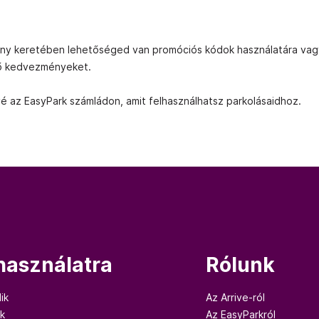
pány keretében lehetőséged van promóciós kódok használatára va
ző kedvezményeket.
 az EasyPark számládon, amit felhasználhatsz parkolásaidhoz.
 használatra
Rólunk
ik
Az Arrive-ról
ok
Az EasyParkról