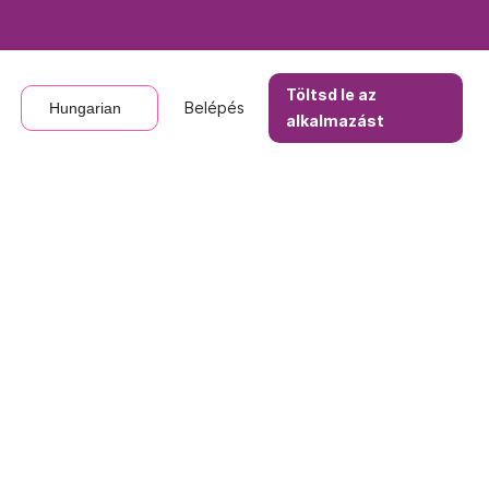
Töltsd le az
Töltsd le az
Belépés
Belépés
Hungarian
Hungarian
alkalmazást
alkalmazást