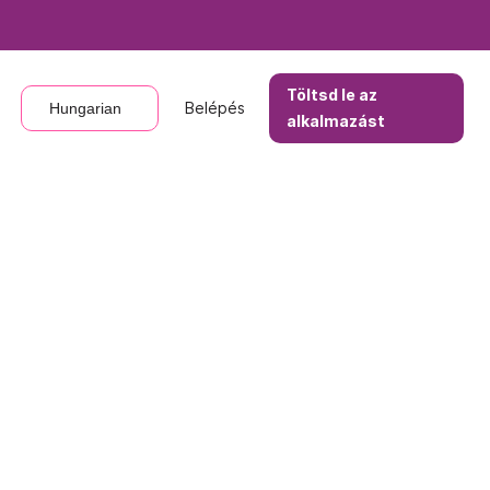
Töltsd le az
Töltsd le az
Belépés
Belépés
Hungarian
Hungarian
alkalmazást
alkalmazást