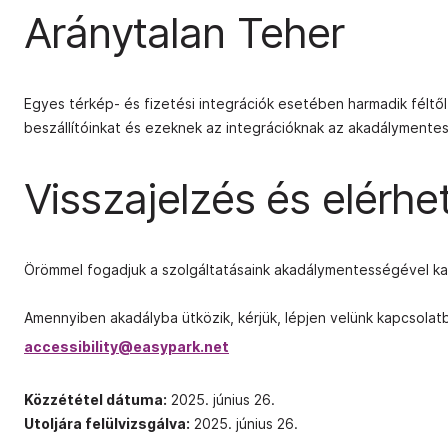
Aránytalan Teher
Egyes térkép- és fizetési integrációk esetében harmadik féltő
beszállítóinkat és ezeknek az integrációknak az akadálymente
Visszajelzés és elérh
Örömmel fogadjuk a szolgáltatásaink akadálymentességével kap
Amennyiben akadályba ütközik, kérjük, lépjen velünk kapcsolatb
accessibility@easypark.net
Közzététel dátuma:
2025. június 26.
Utoljára felülvizsgálva:
2025. június 26.