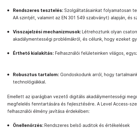
Rendszeres tesztelés:
Szolgáltatásainkat folyamatosan te
AA szintjét, valamint az EN 301 549 szabványt) alapján, és s
Visszajelzési mechanizmusok:
Létrehoztunk olyan csatorn
akadálymentességi problémákról, és célunk, hogy ezeket gy
Érthető kialakítás:
Felhasználói felületeinken világos, egy
Robusztus tartalom:
Gondoskodunk arról, hogy tartalmaink 
technológiákkal.
Emellett az iparágban vezető digitális akadálymentességi mego
megfelelés fenntartására és fejlesztésére. A Level Access-sz
felhasználói élmény javítása érdekében:
Önellenőrzés:
Rendszeres belső auditok és értékelések