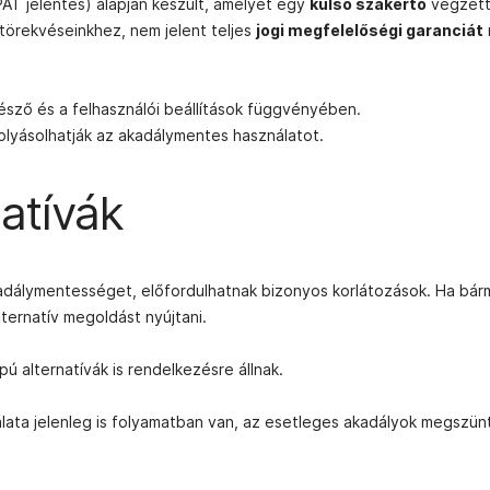
AT jelentés) alapján készült, amelyet egy
külső szakértő
végzett
 törekvéseinkhez, nem jelent teljes
jogi megfelelőségi garanciát
észő és a felhasználói beállítások függvényében.
lyásolhatják az akadálymentes használatot.
atívák
kadálymentességet, előfordulhatnak bizonyos korlátozások. Ha bár
lternatív megoldást nyújtani.
pú alternatívák is rendelkezésre állnak.
ata jelenleg is folyamatban van, az esetleges akadályok megszü