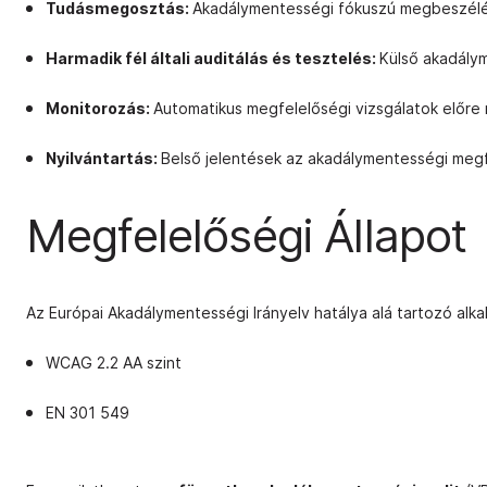
Tudásmegosztás:
Akadálymentességi fókuszú megbeszél
Harmadik fél általi auditálás és tesztelés:
Külső akadálym
Monitorozás:
Automatikus megfelelőségi vizsgálatok előr
Nyilvántartás:
Belső jelentések az akadálymentességi megf
Megfelelőségi Állapot
Az Európai Akadálymentességi Irányelv hatálya alá tartozó al
WCAG 2.2 AA szint
EN 301 549