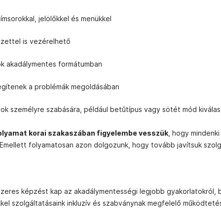
msorokkal, jelölőkkel és menükkel
űzettel is vezérelhető
iók akadálymentes formátumban
segítenek a problémák megoldásában
ok személyre szabására, például betűtípus vagy sötét mód kivála
olyamat korai szakaszában figyelembe vesszük
, hogy mindenki
 Emellett folyamatosan azon dolgozunk, hogy tovább javítsuk szolg
zeres képzést kap az akadálymentességi legjobb gyakorlatokról, b
el szolgáltatásaink inkluzív és szabványnak megfelelő működtet