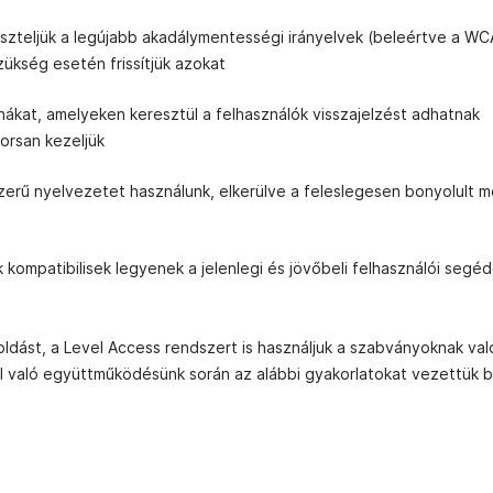
szteljük a legújabb akadálymentességi irányelvek (beleértve a WC
zükség esetén frissítjük azokat
ákat, amelyeken keresztül a felhasználók visszajelzést adhatnak
orsan kezeljük
szerű nyelvezetet használunk, elkerülve a feleslegesen bonyolult 
kompatibilisek legyenek a jelenlegi és jövőbeli felhasználói segé
ldást, a Level Access rendszert is használjuk a szabványoknak val
el való együttműködésünk során az alábbi gyakorlatokat vezettük 