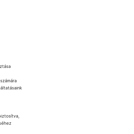
sztása
 számára
áltatásaink
iztosítva,
éséhez