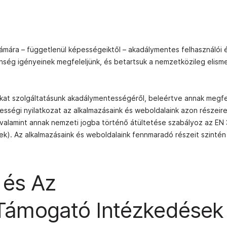
zámára – függetlenül képességeiktől – akadálymentes felhasználói 
nség igényeinek megfeleljünk, és betartsuk a nemzetközileg elism
álókat szolgáltatásunk akadálymentességéről, beleértve annak megf
sségi nyilatkozat az alkalmazásaink és weboldalaink azon részeir
 valamint annak nemzeti jogba történő átültetése szabályoz az EN
ek). Az alkalmazásaink és weboldalaink fennmaradó részeit szintén
 és Az
Támogató Intézkedések