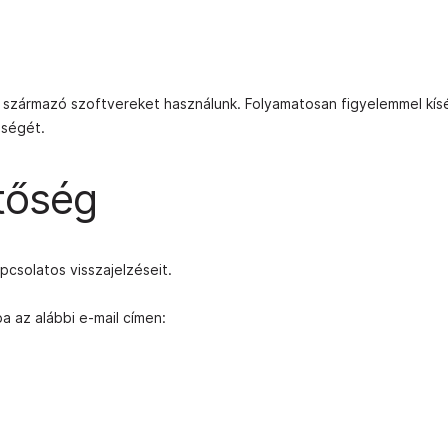
l származó szoftvereket használunk. Folyamatosan figyelemmel kísé
sségét.
etőség
csolatos visszajelzéseit.
a az alábbi e-mail címen: