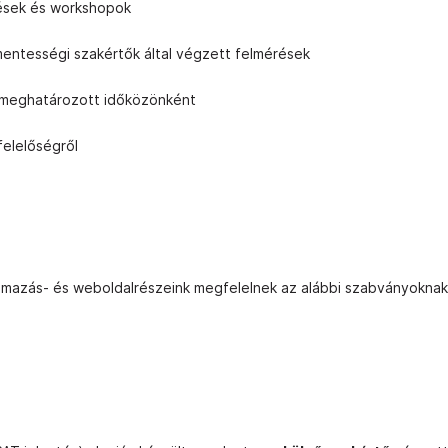
ések és workshopok
entességi szakértők által végzett felmérések
e meghatározott időközönként
elelőségről
kalmazás- és weboldalrészeink megfelelnek az alábbi szabványoknak