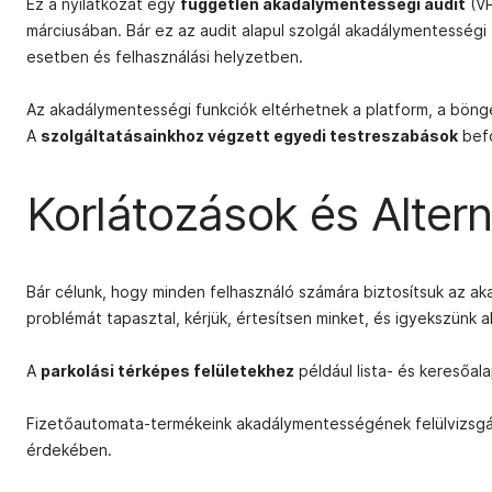
Ez a nyilatkozat egy
független akadálymentességi audit
(VP
márciusában. Bár ez az audit alapul szolgál akadálymentességi
esetben és felhasználási helyzetben.
Az akadálymentességi funkciók eltérhetnek a platform, a böng
A
szolgáltatásainkhoz végzett egyedi testreszabások
befo
Korlátozások és Altern
Bár célunk, hogy minden felhasználó számára biztosítsuk az a
problémát tapasztal, kérjük, értesítsen minket, és igyekszünk a
A
parkolási térképes felületekhez
például lista- és keresőala
Fizetőautomata-termékeink akadálymentességének felülvizsgál
érdekében.