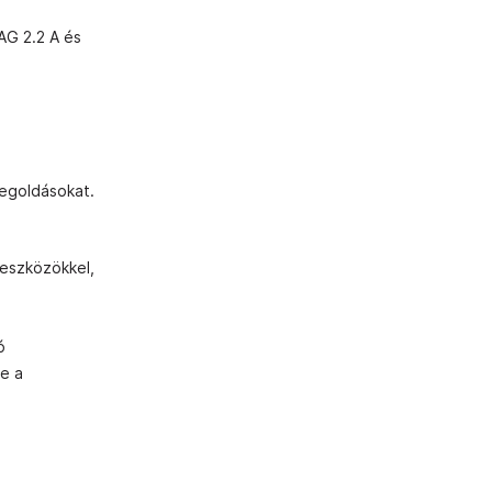
AG 2.2 A és
megoldásokat.
deszközökkel,
ó
be a