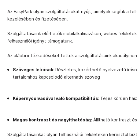
Az EasyPark olyan szolgáltatásokat nyújt, amelyek segítik a f
kezelésében és fizetésében.
Szolgáltatásaink elérhetők mobilalkalmazáson, webes felületeke
felhasználói igényt támogatunk.
Az alábbi intézkedéseket tettük a szolgáltatásaink akadályme
Szöveges leírások:
Részletes, közérthető nyelvezetű írásos
tartalomhoz kapcsolódó alternatív szöveg
Képernyőolvasóval való kompatibilitás:
Teljes körűen ha
Magas kontraszt és nagyíthatóság:
Állítható kontraszt é
Szolgáltatásainkat olyan felhasználói felületeken keresztül b