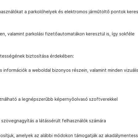
elhasználókat a parkolóhelyek és elektromos járműtöltő pontok ker
n, valamint parkolási fizetőautomatákon keresztül is, így sokféle
ntességének biztosítása érdekében:
 információk a weboldal bizonyos részein, valamint minden vizuáli
sználható a legnépszerűbb képernyőolvasó szoftverekkel
s szövegnagyítás a látássérült felhasználók számára
iztosítjuk, amelyek az alábbi módokon támogatják az akadálymentes