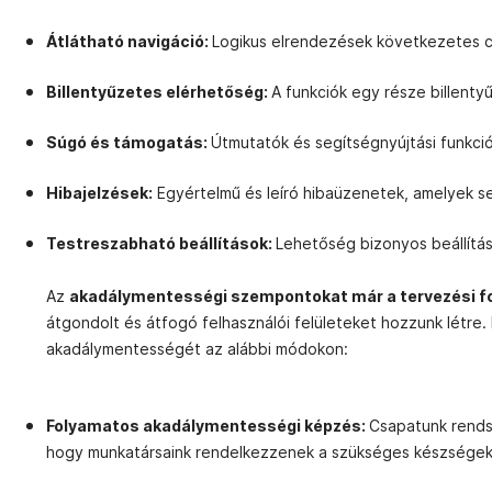
Átlátható navigáció:
Logikus elrendezések következetes cí
Billentyűzetes elérhetőség:
A funkciók egy része billenty
Súgó és támogatás:
Útmutatók és segítségnyújtási funkc
Hibajelzések:
Egyértelmű és leíró hibaüzenetek, amelyek 
Testreszabható beállítások:
Lehetőség bizonyos beállítás
Az
akadálymentességi szempontokat már a tervezési f
átgondolt és átfogó felhasználói felületeket hozzunk létre.
akadálymentességét az alábbi módokon:
Folyamatos akadálymentességi képzés:
Csapatunk rends
hogy munkatársaink rendelkezzenek a szükséges készségekk