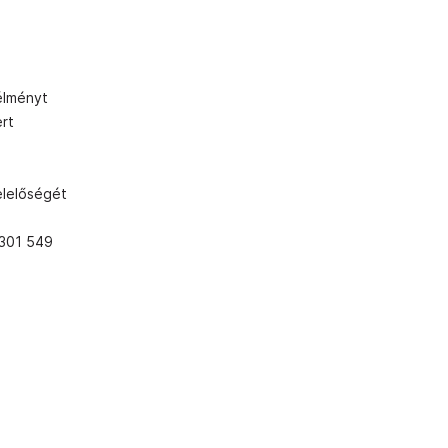
élményt
ert
elelőségét
e
 301 549