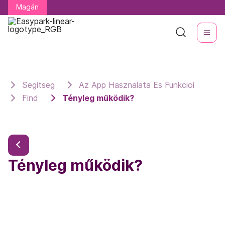
Magán
Magán
Segitseg
Az App Hasznalata Es Funkcioi
Find
Tényleg működik?
Tényleg működik?