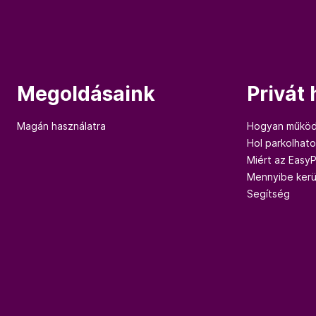
Megoldásaink
Privát
Magán használatra
Hogyan működ
Hol parkolhat
Miért az Easy
Mennyibe kerü
Segítség