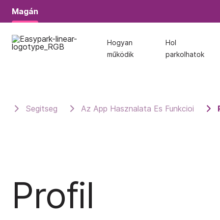
Magán
Magán
Hogyan
Hogyan
Hol
Hol
működik
működik
parkolhatok
parkolhatok
Segitseg
Az App Hasznalata Es Funkcioi
Profil