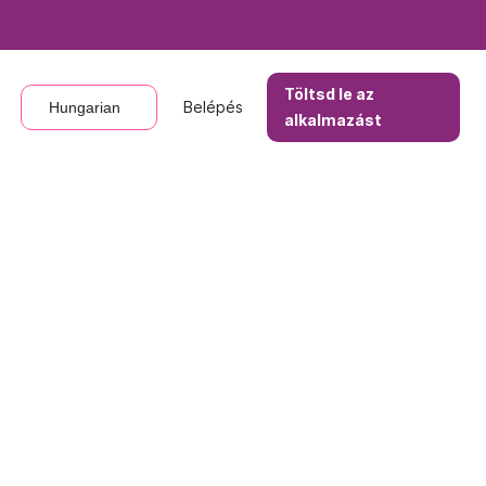
Töltsd le az
Töltsd le az
Belépés
Belépés
Hungarian
Hungarian
alkalmazást
alkalmazást