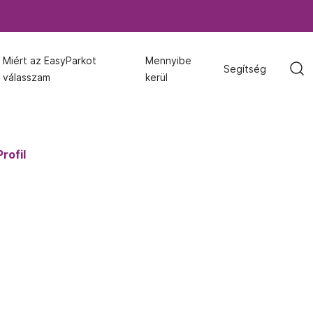
Miért az EasyParkot
Miért az EasyParkot
Mennyibe
Mennyibe
Segítség
Segítség
válasszam
válasszam
kerül
kerül
Profil