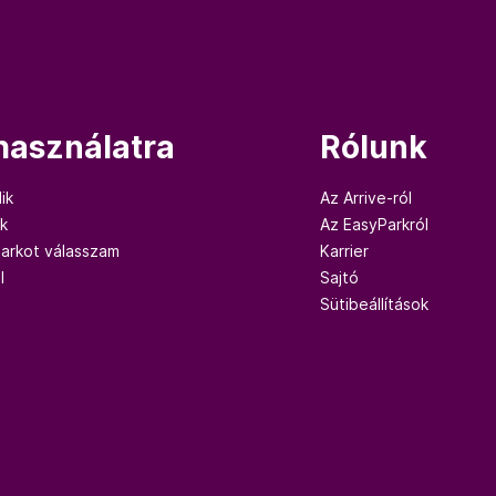
 használatra
Rólunk
ik
Az Arrive-ról
ok
Az EasyParkról
Parkot válasszam
Karrier
l
Sajtó
Sütibeállítások