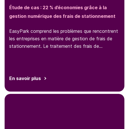
Étude de cas : 22 % d’économies grâce à la
gestion numérique des frais de stationnement
EasyPark comprend les problèmes que rencontrent
les entreprises en matière de gestion de frais de
stationnement. Le traitement des frais de
stationnement du personnel et des reçus physiques
est un processus fastidieux et chronophage pour
les services comptables. La solution EasyPark
Business élimine cette complexité grâce à une
En savoir plus
application intuitive et un processus de facturation
numérique. Elle simplifie également toutes les
tâches liées au stationnement pour optimiser
l’efficacité et booster la satisfaction du personnel.