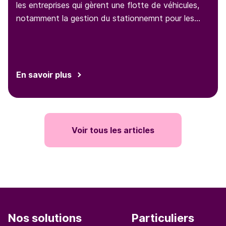
les entreprises qui gèrent une flotte de véhicules,
notamment la gestion du stationnemnt pour les
techniciens ou commerciaux qui se déplacent à
longueur de journée. Nous travaillons avec un des
leaders allemands du secteur des
télécommunications, pour simplifier ses frais de
En savoir plus
stationnement et permettre à ses collaborateurs
de gérer aisément leurs déplacements grâce à
notre application.
Voir tous les articles
Nos solutions
Particuliers