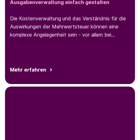
Ausgabenverwaltung einfach gestalten
Die Kostenverwaltung und das Verständnis für die
Auswirkungen der Mehrwertsteuer können eine
komplexe Angelegenheit sein - vor allem bei
geschäftlichen Parkvorgängen. Den Überblick über
das Parkverhalten und die Ausgaben von
Mitarbeiter:innen zu behalten, kann mühsam sein
und erfordert einen effizienten Prozess. In diesem
Mehr erfahren
Blogbeitrag erfahren Sie alles, was Sie über
geschäftliches Parken wissen müssen, und wie Sie
Abläufe für mehr Effizienz optimieren können.