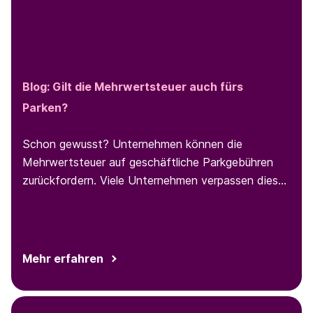
Blog:
Gilt die Mehrwertsteuer auch fürs
Parken?
Schon gewusst? Unternehmen können die
Mehrwertsteuer auf geschäftliche Parkgebühren
zurückfordern. Viele Unternehmen verpassen diese
Möglichkeit. In folgenden Blog-Beitrag lüften wir
die Geheimnisse rund um die
Mehrwertsteuerrückerstattung [1] für geschäftliche
Parkvorgänge und zeigen, wie Sie diese Möglichkeit
Mehr erfahren
voll ausschöpfen können.