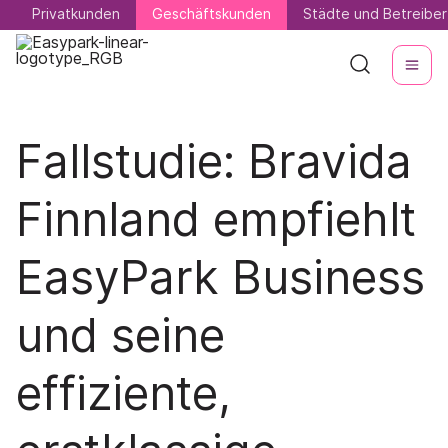
Privatkunden
Privatkunden
Geschäftskunden
Geschäftskunden
Städte und Betreiber
Städte und Betreiber
Fallstudie: Bravida
Finnland empfiehlt
EasyPark Business
und seine
effiziente,