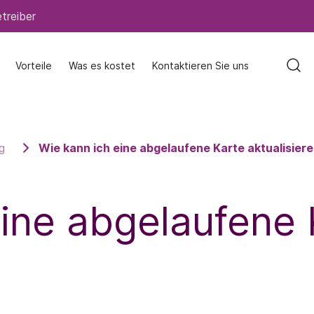
treiber
treiber
Vorteile
Vorteile
Was es kostet
Was es kostet
Kontaktieren Sie uns
Kontaktieren Sie uns
g
Wie kann ich eine abgelaufene Karte aktualisier
eine abgelaufene 