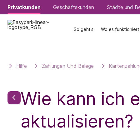
Privatkunden
Privatkunden
Geschäftskunden
Geschäftskunden
Städte und Be
Städte und Be
So geht’s
So geht’s
Wo es funktioniert
Wo es funktioniert
Hilfe
Zahlungen Und Belege
Kartenzahlun
Wie kann ich 
aktualisieren?