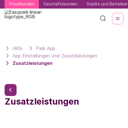
Privatkunden
Privatkunden
Geschäftskunden
Geschäftskunden
Städte und Betreiber
Städte und Betreiber
Hilfe
Park App
App Einstellungen Und Zusatzleistungen
Zusatzleistungen
Zusatzleistungen