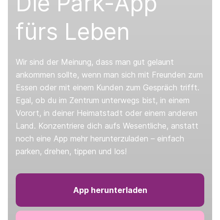
Die Park-App
fürs Leben
Wir sind der Meinung, dass man gut gelaunt
ankommen sollte, wenn man sich mit Freunden zum
Essen oder mit einem Kunden zum Gespräch trifft.
Egal, ob du im Zentrum unterwegs bist, in einem
Vorort, in deiner Heimatstadt oder einem anderen
Land. Konzentriere dich aufs Wesentliche, anstatt
noch eine App mehr herunterzuladen – einfach
parken, drehen, tippen und los!
App herunterladen