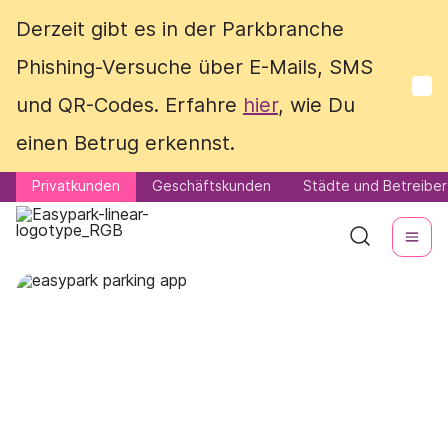
Derzeit gibt es in der Parkbranche
Derzeit gibt es in der Parkbranche
Phishing-Versuche über E-Mails, SMS
Phishing-Versuche über E-Mails, SMS
und QR-Codes. Erfahre
und QR-Codes. Erfahre
hier
hier
, wie Du
, wie Du
einen Betrug erkennst.
einen Betrug erkennst.
Privatkunden
Privatkunden
Geschäftskunden
Geschäftskunden
Städte und Betreiber
Städte und Betreiber