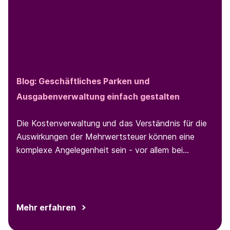
Blog: Geschäftliches Parken und
Ausgabenverwaltung einfach gestalten
Die Kostenverwaltung und das Verständnis für die
Auswirkungen der Mehrwertsteuer können eine
komplexe Angelegenheit sein - vor allem bei
geschäftlichen Parkvorgängen. Den Überblick über
das Parkverhalten und die Ausgaben von
Mitarbeiter:innen zu behalten, kann mühsam sein
und erfordert einen effizienten Prozess. In diesem
Mehr erfahren
Blogbeitrag erfahren Sie alles, was Sie über