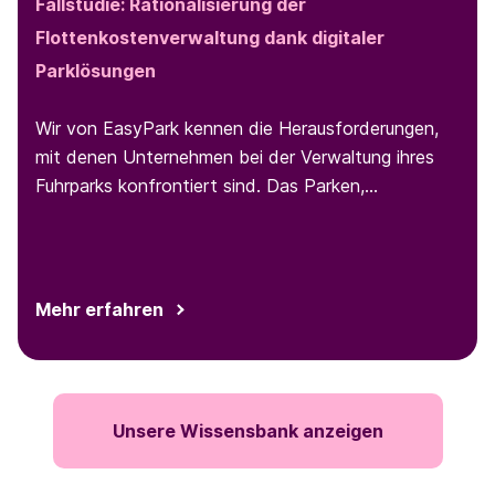
Fallstudie: Rationalisierung der
Flottenkostenverwaltung dank digitaler
Parklösungen
Wir von EasyPark kennen die Herausforderungen,
mit denen Unternehmen bei der Verwaltung ihres
Fuhrparks konfrontiert sind. Das Parken,
insbesondere für Techniker:innen, die den ganzen
Tag über an verschiedenen Orten parken müssen,
ist eine solche Herausforderung. Wir sind daher
begeistert, ein führendes deutsches
Mehr erfahren
Telekommunikationsunternehmen mit unseren
vielseitigen digitalen Lösungen für die Bezahlung
von Parkgebühren unterstützen zu können. Als
Ergebnis konnte das Unternehmen die Parkkosten
Unsere Wissensbank anzeigen
für die Fahrzeugflotte und die Verwaltung der
damit in Zusammenhang stehenden Ausgaben