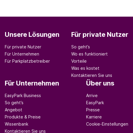
optimieren und seinen Mitarbeiter:innen die
Möglichkeit geben, die Parkgebühren über eine
mobile App zu bezahlen.
Unsere Lösungen
Für private Nutzer
Für private Nutzer
So geht’s
Für Unternehmen
Wo es funktioniert
Für Parkplatzbetreiber
Vorteile
Was es kostet
Kontaktieren Sie uns
Für Unternehmen
Über uns
EasyPark Business
Arrive
So geht’s
EasyPark
Angebot
Presse
Produkte & Preise
Karriere
Wissenbank
Cookie-Einstellungen
Kontaktieren Sie uns