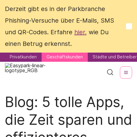
Derzeit gibt es in der Parkbranche
Derzeit gibt es in der Parkbranche
Phishing-Versuche über E-Mails, SMS
Phishing-Versuche über E-Mails, SMS
und QR-Codes. Erfahre
und QR-Codes. Erfahre
hier
hier
, wie Du
, wie Du
einen Betrug erkennst.
einen Betrug erkennst.
Privatkunden
Privatkunden
Geschäftskunden
Geschäftskunden
Städte und Betreiber
Städte und Betreiber
Blog: 5 tolle Apps,
die Zeit sparen und