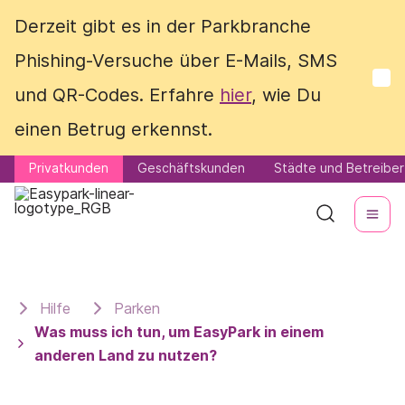
Derzeit gibt es in der Parkbranche
Derzeit gibt es in der Parkbranche
Phishing-Versuche über E-Mails, SMS
Phishing-Versuche über E-Mails, SMS
und QR-Codes. Erfahre
und QR-Codes. Erfahre
hier
hier
, wie Du
, wie Du
einen Betrug erkennst.
einen Betrug erkennst.
Privatkunden
Privatkunden
Geschäftskunden
Geschäftskunden
Städte und Betreiber
Städte und Betreiber
Hilfe
Parken
Was muss ich tun, um EasyPark in einem
anderen Land zu nutzen?