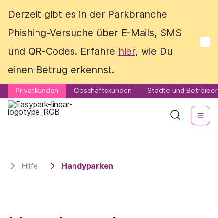
Derzeit gibt es in der Parkbranche
Derzeit gibt es in der Parkbranche
Phishing-Versuche über E-Mails, SMS
Phishing-Versuche über E-Mails, SMS
und QR-Codes. Erfahre
und QR-Codes. Erfahre
hier
hier
, wie Du
, wie Du
einen Betrug erkennst.
einen Betrug erkennst.
Privatkunden
Privatkunden
Geschäftskunden
Geschäftskunden
Städte und Betreiber
Städte und Betreiber
Hilfe
Handyparken