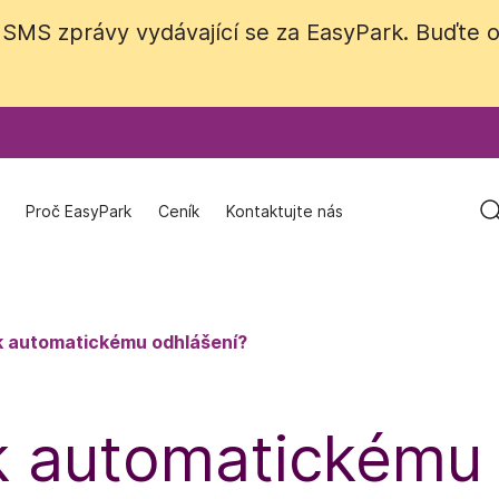
SMS zprávy vydávající se za EasyPark. Buďte os
SMS zprávy vydávající se za EasyPark. Buďte os
Proč EasyPark
Proč EasyPark
Ceník
Ceník
Kontaktujte nás
Kontaktujte nás
k automatickému odhlášení?
k automatickému 