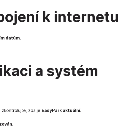
pojení k internetu
lním datům
.
likaci a systém
 zkontrolujte, zda je
EasyPark aktuální
.
izován
.