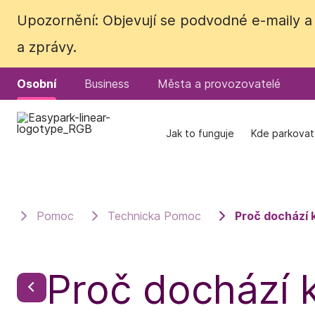
Upozornění: Objevují se podvodné e-maily a 
Upozornění: Objevují se podvodné e-maily a 
a zprávy.
a zprávy.
Osobní
Osobní
Business
Business
Města a provozovatelé
Města a provozovatelé
Jak to funguje
Jak to funguje
Kde parkovat
Kde parkovat
Pomoc
Technicka Pomoc
Proč dochází 
Proč dochází 