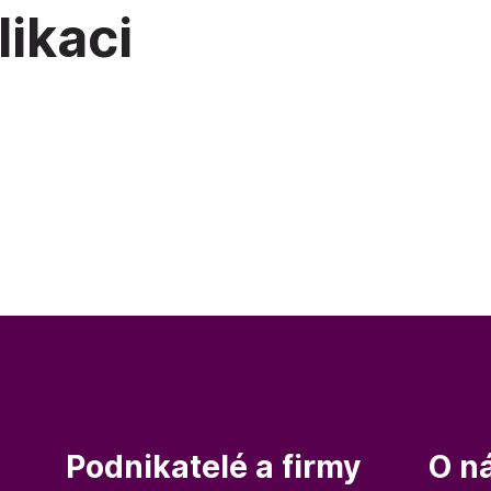
likaci
Podnikatelé a firmy
O n