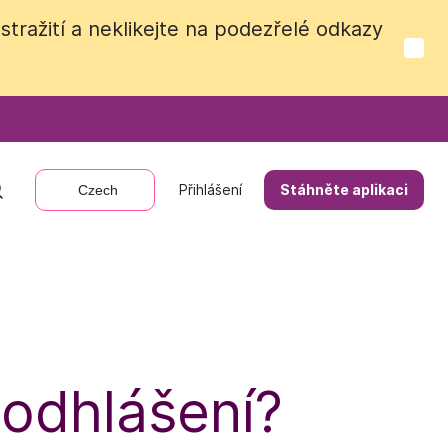
tražití a neklikejte na podezřelé odkazy
tražití a neklikejte na podezřelé odkazy
Přihlášení
Přihlášení
Stáhněte aplikaci
Stáhněte aplikaci
Czech
Czech
odhlášení?