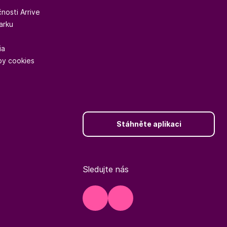
nosti Arrive
arku
ia
by cookies
Stáhněte aplikaci
Sledujte nás